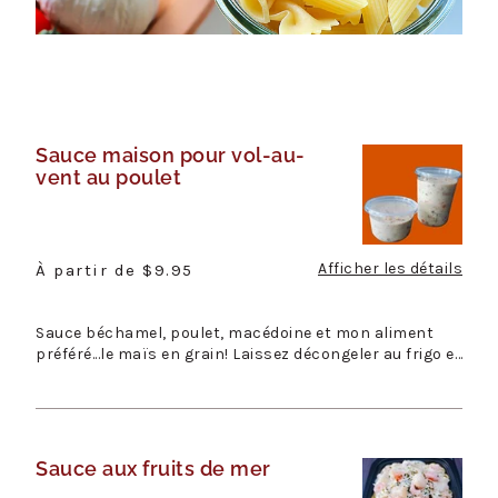
Sauce maison pour vol-au-
Sauce
vent au poulet
maison
pour
vol-
au-
Afficher les détails
Prix
À partir de $9.95
vent
régulier
au
Sauce béchamel, poulet, macédoine et mon aliment
poulet
préféré...le maïs en grain! Laissez décongeler au frigo et
simplemen...
Sauce aux fruits de mer
Sauce