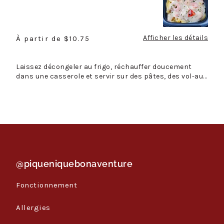
aux
fruits
de
mer
Afficher les détails
Prix
À partir de $10.75
régulier
Laissez décongeler au frigo, réchauffer doucement
dans une casserole et servir sur des pâtes, des vol-au-
vent ou lais...
@piqueniquebonaventure
Fonctionnement
Allergies